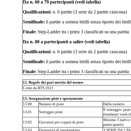
Da n. 60 a 79 partecipanti (vedi tabella)
Qualificazioni:
n. 6 partite (3 serie da 2 partite ciascuna)
Semifinale:
6 partite a somma birilli senza riporto dei birill
Finale:
Step-Ladder tra i primi 3 classificati su una partita
Da n. 80 a partecipanti a salire (vedi tabella)
Qualificazioni:
n. 6 partite (3 serie da 2 partite ciascuna)
Semifinale:
6 partite a somma birilli senza riporto dei birill
Finale:
Step-Ladder tra i primi 3 classificati su una partita
12. Regole dei pari merito del torneo
Come da RTS 2021
13. Assegnazione piste e spostamento
13.00
Numero di piste
Dalla numero……
Il sorteggio pist
13.01
Sorteggio piste
ritardatari verrà 
Minimo 3 (salvo s
13.02
Giocatori per coppia di piste
partecipanti)
13.03
Frequenza di spostamento
3 SERIE DA 2 P