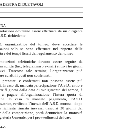
 DESTRA DI DUE TAVOLI
UNA
notazioni dovranno essere effettuate da un dirigente
.S.D. richiedente.
D. organizzatrice del torneo, deve accettare le
azioni solo se sono effettuate nel rispetto delle
à e dei tempi fissati dal regolamento del torneo.
notazioni telefoniche devono essere seguite da
a scritta (fax, telegramma o e-mail) entro i tre giorni
sivi. Trascorso tale termine, l’organizzatore può
re ad altri i posti non confermati.
i prenotati e confermati non possono essere più
i. In caso di, mancata partecipazione l’A.S.D., entro e
tre 5 giorni dalla data di svolgimento del torneo, è
 a pagare all’organizzazione l’intera quota di
zione. In caso di mancato pagamento, l’A.S.D.
zatrice, verificata l’inerzia dell’A.S.D. morosa - dopo
e richiesta rimasta inevasa, trascorsi 30 giorni dal
e della competizione, potrà denunciare la morosità
greteria Generale, per i provvedimenti del caso.
rio)