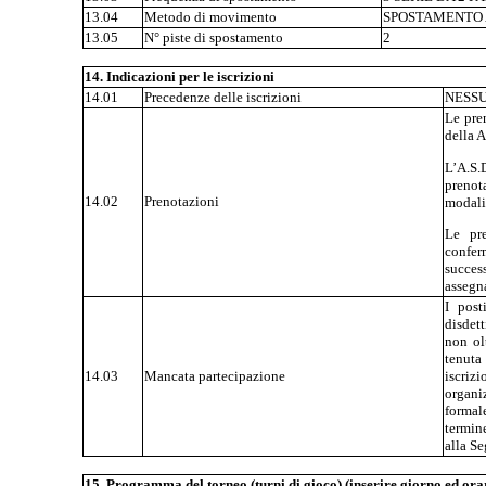
13.04
Metodo di movimento
SPOSTAMENTO A
13.05
N° piste di spostamento
2
14. Indicazioni per le iscrizioni
14.01
Precedenze delle iscrizioni
NESS
Le pre
della A
L’A.S.
prenot
14.02
Prenotazioni
modalit
Le pre
conferm
succes
assegna
I post
disdett
non ol
tenuta
14.03
Mancata partecipazione
iscri
organiz
formal
termin
alla Se
15. Programma del torneo (turni di gioco) (inserire giorno ed ora