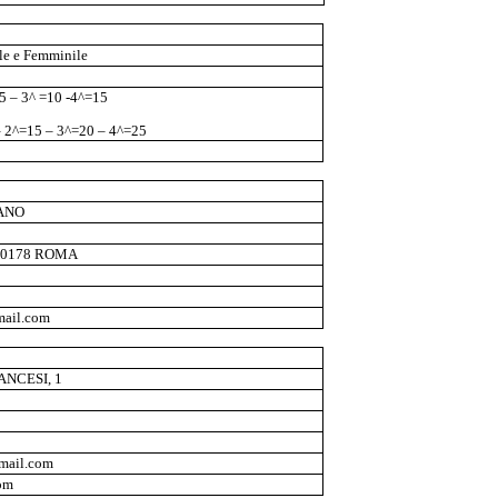
le e Femminile
5 – 3^ =10 -4^=15
 2^=15 – 3^=20 – 4^=25
ANO
 00178 ROMA
mail.com
ANCESI, 1
mail.com
om