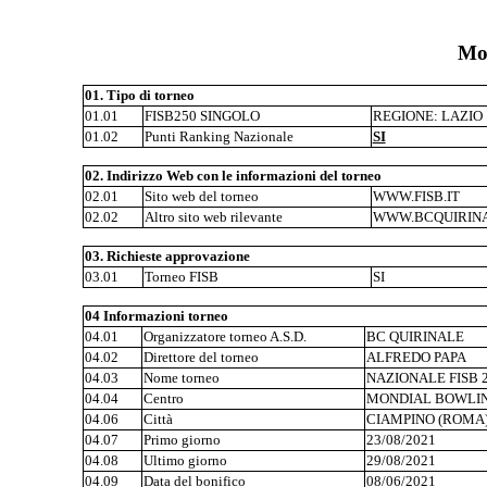
Mod
01. Tipo di torneo
01.01
FISB250 SINGOLO
REGIONE: LAZIO
01.02
Punti Ranking Nazionale
SI
02. Indirizzo Web con le informazioni del torneo
02.01
Sito web del torneo
WWW.FISB.IT
02.02
Altro sito web rilevante
WWW.BCQUIRIN
03. Richieste approvazione
03.01
Torneo FISB
SI
04 Informazioni torneo
04.01
Organizzatore torneo A.S.D.
BC QUIRINALE
04.02
Direttore del torneo
ALFREDO PAPA
04.03
Nome torneo
NAZIONALE FISB 2
04.04
Centro
MONDIAL BOWLI
04.06
Città
CIAMPINO (ROMA
04.07
Primo giorno
23/08/2021
04.08
Ultimo giorno
29/08/2021
04.09
Data del bonifico
08/06/2021