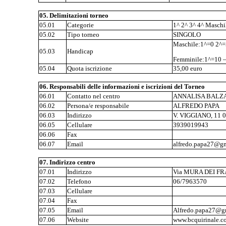
05. Delimitazioni torneo
05.01
Categorie
1^ 2^ 3^ 4^ Maschi
05.02
Tipo torneo
SINGOLO
Maschile:1^=0 2^=
05.03
Handicap
Femminile:1^=10 –
05.04
Quota iscrizione
35,00 euro
06. Responsabili delle informazioni e iscrizioni del Torneo
06.01
Contatto nel centro
ANNALISA BALZ
06.02
Persona/e responsabile
ALFREDO PAPA
06.03
Indirizzo
V. VIGGIANO, 11
06.05
Cellulare
3939019943
06.06
Fax
06.07
Email
alfredo.papa27@g
07. Indirizzo centro
07.01
Indirizzo
Via MURA DEI FR
07.02
Telefono
06/7963570
07.03
Cellulare
07.04
Fax
07.05
Email
Alfredo.papa27@g
07.06
Website
www.bcquirinale.c