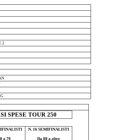
 2
AN
T
NG
I SPESE TOUR 250
MIFINALISTI
N. 16 SEMIFINALISTI
0 a 79
Da 80 a oltre