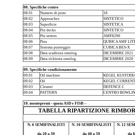
08. Specifiche centro
08.01
Numero di piste
18
08.02
Approaches
SINTETICO
08.03
Superficie
SINTETICA
08.04
Pin decks
SINTETICO
08.05
Pin setters
AMF8290
08.06
Pins
QUBICA AMF LITE
08.07
Sistema punteggio
CUBICA BES-X
08.08
Data scadenza omolog.
DICEMBRE 2021
08.09
Data richiesta omolog.
DICEMBRE 2020
09. Specifiche condizionamento
09.01
Oil machine
KEGEL KUSTODI
09.02
Oil
KEGEL CURREN
09.03
Cleaner
DEFENCE C
09.04
PATTERN
CENTRO BOWLI
10. montepremi - quota ASD e FISB –
TABELLA RIPARTIZIONE RIMBORS
N. 6 SEMIFINALISTI
N. 10 SEMIFINALISTI
N. 12 SE
da 20 a 39
da 40 a 59
da 6